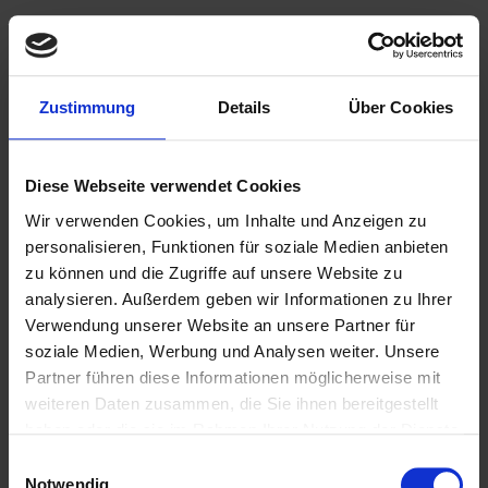
Weitere Biere der Brauerei
Zustimmung
Details
Über Cookies
Diese Webseite verwendet Cookies
Wir verwenden Cookies, um Inhalte und Anzeigen zu
personalisieren, Funktionen für soziale Medien anbieten
zu können und die Zugriffe auf unsere Website zu
analysieren. Außerdem geben wir Informationen zu Ihrer
Verwendung unserer Website an unsere Partner für
soziale Medien, Werbung und Analysen weiter. Unsere
Partner führen diese Informationen möglicherweise mit
Weitere Biere des Bierstils
weiteren Daten zusammen, die Sie ihnen bereitgestellt
haben oder die sie im Rahmen Ihrer Nutzung der Dienste
Deutsches Pils
gesammelt haben.
Einwilligungsauswahl
Notwendig