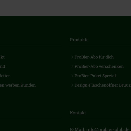
Produkte
akt
ProBier-Abo für dich
and
ProBier-Abo verschenken
etter
ProBier-Paket Spezial
en werben Kunden
Design-Flaschenöffner Bruuz
Kontakt
E-Mail: info@probier-club.de