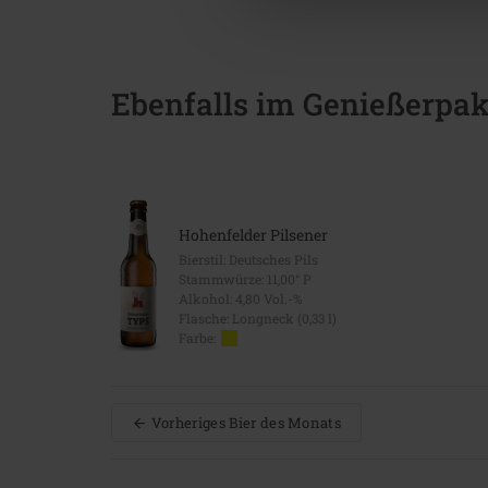
Ebenfalls im Genießerpak
Hohenfelder Pilsener
Bierstil: Deutsches Pils
Stammwürze: 11,00° P
Alkohol: 4,80 Vol.-%
Flasche: Longneck (0,33 l)
Farbe:
Vorheriges Bier des Monats