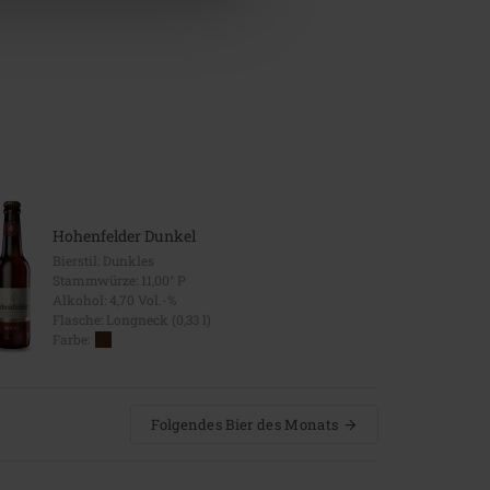
Hohenfelder Dunkel
Bierstil: Dunkles
Stammwürze: 11,00° P
Alkohol: 4,70 Vol.-%
Flasche: Longneck (0,33 l)
Farbe:
Folgendes Bier des Monats