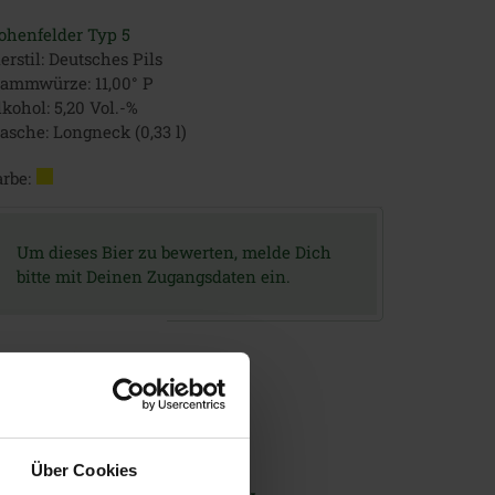
ohenfelder Typ 5
erstil: Deutsches Pils
tammwürze: 11,00° P
kohol: 5,20 Vol.-%
lasche: Longneck (0,33 l)
rbe:
Um dieses Bier zu bewerten, melde Dich
bitte mit Deinen Zugangsdaten ein.
Über Cookies