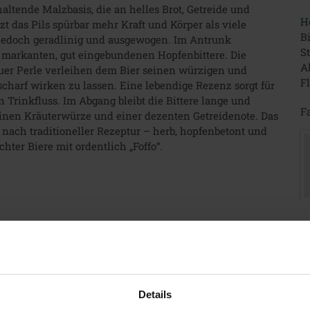
haltende Malzbasis, die an helles Brot, Getreide und
H
tzt das Pils spürbar mehr Kraft und Körper als viele
Bi
bei jedoch geradlinig und ausgewogen. Im Antrunk
S
r markanten, gut eingebundenen Hopfenbittere. Die
Al
uer Perle verleihen dem Bier seinen würzigen und
F
charf wirken zu lassen. Eine lebendige Rezenz sorgt für
Trinkfluss. Im Abgang bleibt die Bittere lange und
Fa
einen Kräuterwürze und einer dezenten Getreidenote. Das
ls nach traditioneller Rezeptur – herb, hopfenbetont und
hter Biere mit ordentlich „Foffo“.
Details