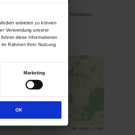
rivat-Brauerei Hohenfelde GmbH
iedenbrücker Straße 155
E-33443
Langenberg
(Nordrhein-Westfalen)
 Medien anbieten zu können
+49 5248 80040
hrer Verwendung unserer
info@hohenfelder.de
 führen diese Informationen
ie im Rahmen Ihrer Nutzung
ttps://www.hohenfelder.de
+
−
Marketing
OK
Leaflet
|
©
OSM