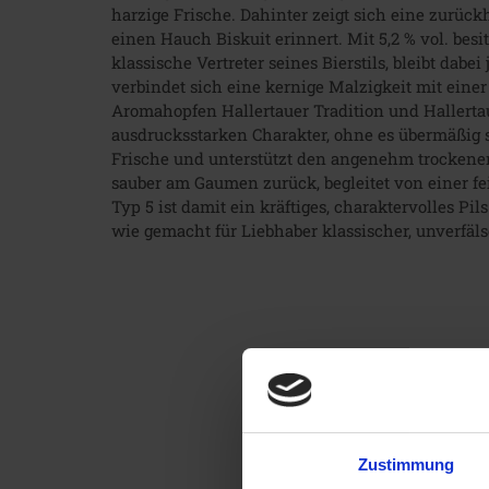
harzige Frische. Dahinter zeigt sich eine zurück
einen Hauch Biskuit erinnert. Mit 5,2 % vol. besi
klassische Vertreter seines Bierstils, bleibt da
verbindet sich eine kernige Malzigkeit mit eine
Aromahopfen Hallertauer Tradition und Hallerta
ausdrucksstarken Charakter, ohne es übermäßig s
Frische und unterstützt den angenehm trockenen 
sauber am Gaumen zurück, begleitet von einer f
Typ 5 ist damit ein kräftiges, charaktervolles Pi
wie gemacht für Liebhaber klassischer, unverfälsc
Zustimmung