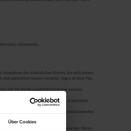
iderrufen, informieren.
mit Ausnahme der zusätzlichen Kosten, die sich daraus
ich und spätestens binnen vierzehn Tagen ab dem Tag
denn, mit Dir wurde ausdrücklich etwas anderes
dass Du die Waren zurückgesandt hast, je nachdem,
dieses Vertrags unterrichtest, an uns zurückzusenden
Über Cookies
enheit, Eigenschaften und Funktionsweise der Waren