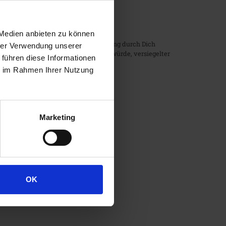
 Medien anbieten zu können
ne individuelle Auswahl oder Bestimmung durch Dich
hrer Verwendung unserer
Verfallsdatum schnell überschritten würde, versiegelter
 führen diese Informationen
der Lieferung entfernt wurde.
ie im Rahmen Ihrer Nutzung
Marketing
er folgenden Dienstleistung ()
OK