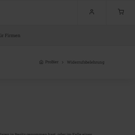
ür Firmen
ProBier
Widerrufsbelehrung
 Waren in Besitz genommen hast, oder im Falle eines