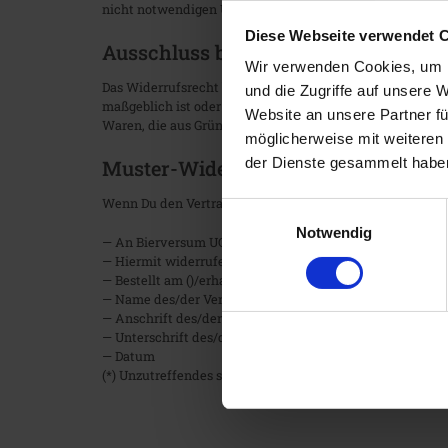
nicht notwendigen Umgang mit ihnen zurückzuführen ist
Diese Webseite verwendet 
Ausschluss bzw. vorzeitiges Erlösc
Wir verwenden Cookies, um I
Das Widerrufsrecht besteht nicht bei Verträgen zur Lief
und die Zugriffe auf unsere 
maßgeblich ist oder die eindeutig auf Deine persönlichen
Website an unsere Partner fü
Waren, die aus Gründen des Gesundheitsschutzes oder der
möglicherweise mit weiteren
der Dienste gesammelt habe
Muster-Widerrufsformular
Wenn Du den Vertrag widerrufen willst, dann fülle bitte 
Einwilligungsauswahl
Notwendig
— An Bierversum UG, Hasenkamp 10, 58739 Wickede, info
— Hiermit widerrufe(n) ich/wir () den von mir/uns () abg
— Bestellt am ()/erhalten am ()
— Name des/der Verbraucher(s)
— Anschrift des/der Verbraucher(s)
— Unterschrift des/der Verbraucher(s) (nur bei Mitteilung 
— Datum
(*) Unzutreffendes streichen.