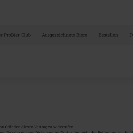
r ProBier-Club
Ausgezeichnete Biere
Bestellen
F
on Gründen diesen Vertrag zu widerrufen.
em Du oder ein von Dir benannter Dritter, der nicht der Beförderer ist, die