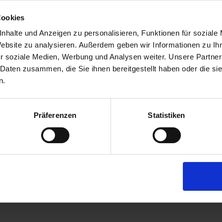
.
Cookies
hen des Widerrufsrechts
nhalte und Anzeigen zu personalisieren, Funktionen für soziale
erung von Waren, die nicht vorgefertigt sind und für deren Herstellung ei
Website zu analysieren. Außerdem geben wir Informationen zu I
 Bedürfnisse zugeschnitten sind, die schnell verderben können oder deren 
r soziale Medien, Werbung und Analysen weiter. Unsere Partner
 Hygiene nicht zur Rückgabe geeignet sind, wenn ihre Versiegelung nach 
 Daten zusammen, die Sie ihnen bereitgestellt haben oder die s
n.
dieses Formular aus und sende es zurück.)
Präferenzen
Statistiken
@probier-club.de:
eschlossenen Vertrag über den Kauf der folgenden Waren ()/die Erbringung d
auf Papier)