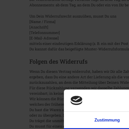
Abonnements: ab dem Tag, an dem Du oder ein von Dir ben
Um Dein Widerrufsrecht auszuüben, musst Du uns
[Name / Firma]
[Anschrift]
[Telefonnummer]
[E-Mail-Adresse]
mittels einer eindeutigen Erklärung (z. B. ein mit der Pos
Du kannst dafür das beigefügte Muster-Widerrufsformular
Folgen des Widerrufs
Wenn Du diesen Vertrag widerrufst, haben wir Dir alle Za
ergeben, dass Du eine andere Art der Lieferung als die 
zurückzuzahlen, an dem die Mitteilung über Deinen Widerr
Für diese Rückzahlung verwenden wir dasselbe Zahlungsmi
vereinbart; in keinem Fall werden Dir wegen dieser Rück
Wir können die Rückzahlung verweigern, bis wir die War
welches der frühere Zeitpunkt ist.
Du hast die Waren unverzüglich und in jedem Fall spätes
oder zu übergeben. Die Frist ist gewahrt, wenn Du die Wa
Zustimmung
Du trägst die unmittelbaren Kosten der Rücksendung der
Du musst für einen etwaigen Wertverlust der Waren nur