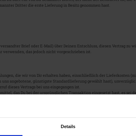
annter Dritter die erste Lieferung in Besitz genommen hast.
t versandter Brief oder E-Mail) über Deinen Entschluss, diesen Vertrag zu w
 verwenden, das jedoch nicht vorgeschrieben ist.
hlungen, die wir von Dir erhalten haben, einschließlich der Lieferkosten (
von uns angebotene, günstigste Standardlieferung gewählt hast), unverzügl
uf dieses Vertrags bei uns eingegangen ist.
ttel, das Du bei der ursprünglichen Transaktion eingesetzt hast, es sei 
zahlung Entgelte berechnet.
en wieder zurückerhalten haben oder bis Du den Nachweis erbracht hast, 
tens binnen vierzehn Tagen ab dem Tag, an dem Du uns über den Widerruf 
ren vor Ablauf der Frist von vierzehn Tagen absendest.
Details
 Waren.
 aufkommen, wenn dieser Wertverlust auf einen zur Prüfung der Beschaff