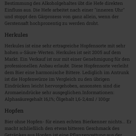
Bestimmung des Alkoholgehaltes übt die Hefe direkten
Einfluss aus. Die Hefe arbeitet nach einer "inneren Uhr"
und stoppt den Gärprozess von ganz allein, wenn der
Gerstensaft hochprozentig zu werden droht.
Herkules
Herkules ist eine sehr ertragreiche Hopfensorte mit sehr
hohen α-Säure-Werten. Herkules ist seit 2005 auf dem
Markt. Ein Verkauf ist nur mit einer Genehmigung für den
professionellen Anbau erlaubt. Diese Hopfensorte verleiht
dem Bier eine harmonische Bittere. Lediglich im Antrunk
ist die Hopfenwürze im Vergleich zu den übrigen
Eindrücken leicht hervorgehoben, ansonsten sind die
Aromaeindrücke sehr ausgeglichen.Informationen:
Alphasäuregehalt 16,1%; Ölgehalt 1,6-2,4ml / 100gr
Hopfen
Bier ohne Hopfen- für einen echten Bierkenner nichts... Er
macht schließlich den etwas bitteren Geschmack des
Getränkes aus.Hopfen ist eine Pflanzengattung aus der