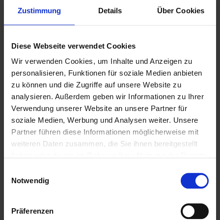
Zustimmung
Details
Über Cookies
Diese Webseite verwendet Cookies
Wir verwenden Cookies, um Inhalte und Anzeigen zu
personalisieren, Funktionen für soziale Medien anbieten
zu können und die Zugriffe auf unsere Website zu
analysieren. Außerdem geben wir Informationen zu Ihrer
Verwendung unserer Website an unsere Partner für
Weitere Biere des Bierstils
soziale Medien, Werbung und Analysen weiter. Unsere
Partner führen diese Informationen möglicherweise mit
Deutsches Pils
weiteren Daten zusammen, die Sie ihnen bereitgestellt
haben oder die sie im Rahmen Ihrer Nutzung der Dienste
gesammelt haben.
Einwilligungsauswahl
Notwendig
Präferenzen