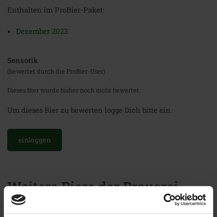
Enthalten im ProBier-Paket:
Dezember 2023
Sensorik
(bewertet durch die ProBier-User)
Dieses Bier wurde bisher noch nicht bewertet.
Um dieses Bier zu bewerten logge Dich bitte ein.
einloggen
Weitere Biere der Brauerei