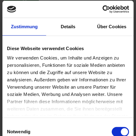
Weitere Biere der Brauerei
Zustimmung
Details
Über Cookies
Diese Webseite verwendet Cookies
Wir verwenden Cookies, um Inhalte und Anzeigen zu
personalisieren, Funktionen für soziale Medien anbieten
zu können und die Zugriffe auf unsere Website zu
analysieren. Außerdem geben wir Informationen zu Ihrer
Verwendung unserer Website an unsere Partner für
soziale Medien, Werbung und Analysen weiter. Unsere
Partner führen diese Informationen möglicherweise mit
weiteren Daten zusammen, die Sie ihnen bereitgestellt
haben oder die sie im Rahmen Ihrer Nutzung der Dienste
Weitere Biere des Bierstils
gesammelt haben.
Einwilligungsauswahl
Dunkles
Notwendig