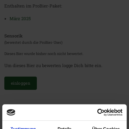
Enthalten im ProBier-Paket:
März 2025
Sensorik
(bewertet durch die ProBier-User)
Dieses Bier wurde bisher noch nicht bewertet.
Um dieses Bier zu bewerten logge Dich bitte ein.
einloggen
Weitere Biere der Brauerei
Zustimmung
Details
Über Cookies