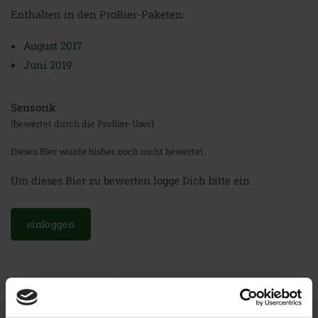
Enthalten in den ProBier-Paketen:
August 2017
Juni 2019
Sensorik
(bewertet durch die ProBier-User)
Dieses Bier wurde bisher noch nicht bewertet.
Um dieses Bier zu bewerten logge Dich bitte ein.
einloggen
Weitere Biere der Brauerei