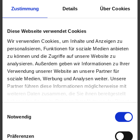
Zustimmung
Details
Über Cookies
Diese Webseite verwendet Cookies
Wir verwenden Cookies, um Inhalte und Anzeigen zu
personalisieren, Funktionen für soziale Medien anbieten
zu können und die Zugriffe auf unsere Website zu
analysieren. Außerdem geben wir Informationen zu Ihrer
Verwendung unserer Website an unsere Partner für
soziale Medien, Werbung und Analysen weiter. Unsere
Weitere Biere des Bierstils
Partner führen diese Informationen möglicherweise mit
Lager
weiteren Daten zusammen, die Sie ihnen bereitgestellt
haben oder die sie im Rahmen Ihrer Nutzung der Dienste
gesammelt haben.
Einwilligungsauswahl
Notwendig
Präferenzen