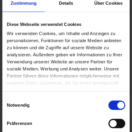
Zustimmung
Details
Über Cookies
Diese Webseite verwendet Cookies
Wir verwenden Cookies, um Inhalte und Anzeigen zu
personalisieren, Funktionen für soziale Medien anbieten
zu können und die Zugriffe auf unsere Website zu
analysieren. Außerdem geben wir Informationen zu Ihrer
Verwendung unserer Website an unsere Partner für
soziale Medien, Werbung und Analysen weiter. Unsere
Weitere Biere des Bierstils
Partner führen diese Informationen möglicherweise mit
Dunkles
weiteren Daten zusammen, die Sie ihnen bereitgestellt
haben oder die sie im Rahmen Ihrer Nutzung der Dienste
gesammelt haben.
Einwilligungsauswahl
Notwendig
Präferenzen