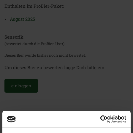
Enthalten im ProBier-Paket:
August 2025
Sensorik
(bewertet durch die ProBier-User)
Dieses Bier wurde bisher noch nicht bewertet.
Um dieses Bier zu bewerten logge Dich bitte ein.
einloggen
Weitere Biere der Brauerei