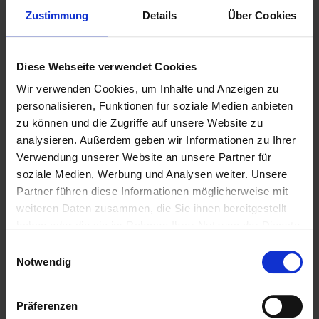
Zustimmung
Details
Über Cookies
Diese Webseite verwendet Cookies
Wir verwenden Cookies, um Inhalte und Anzeigen zu
personalisieren, Funktionen für soziale Medien anbieten
zu können und die Zugriffe auf unsere Website zu
analysieren. Außerdem geben wir Informationen zu Ihrer
Verwendung unserer Website an unsere Partner für
Weitere Biere des Bierstils
soziale Medien, Werbung und Analysen weiter. Unsere
Partner führen diese Informationen möglicherweise mit
Deutsches Pils
weiteren Daten zusammen, die Sie ihnen bereitgestellt
haben oder die sie im Rahmen Ihrer Nutzung der Dienste
gesammelt haben.
Einwilligungsauswahl
Notwendig
Präferenzen