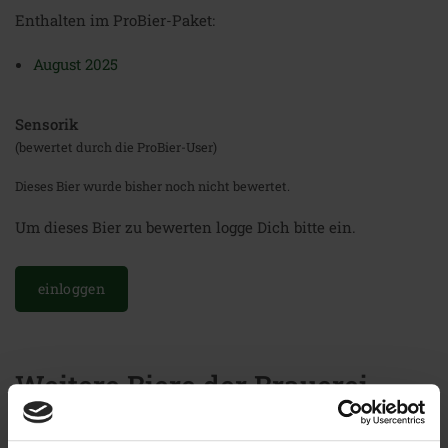
Enthalten im ProBier-Paket:
August 2025
Sensorik
(bewertet durch die ProBier-User)
Dieses Bier wurde bisher noch nicht bewertet.
Um dieses Bier zu bewerten logge Dich bitte ein.
einloggen
Weitere Biere der Brauerei