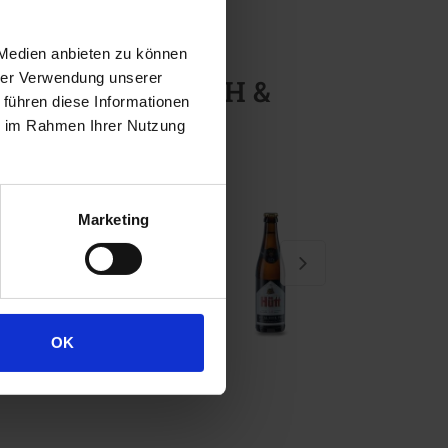
 Medien anbieten zu können
hrer Verwendung unserer
uerei Rheder GmbH &
 führen diese Informationen
ie im Rahmen Ihrer Nutzung
Marketing
OK