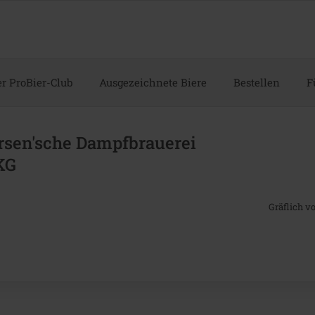
r ProBier-Club
Ausgezeichnete Biere
Bestellen
F
rsen'sche Dampfbrauerei
KG
Gräflich 