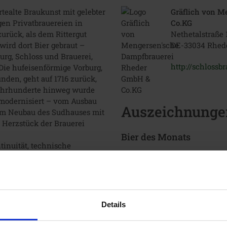
tealte Braukunst mit gelebter
Gräflich von M
gen Privatbrauereien in
Co.KG
zurück, als dem Rittergut
Nethetalstraße 
ird dort Bier gebraut –
DE-33034 Rhed
urg, Schloss und Brauerei,
http://schlossb
 Die hufeisenförmige Vorburg,
inden, geht auf 1716 zurück,
 Jahrhunderte hinweg wurde
 modernisiert – vom Ausbau
Auszeichnunge
zum Neubau des Sudhauses mit
 Herzstück der Brauerei
Bier des Monats
tinuität, technische
Juni 2009:
St. Annen
 Qualität.
und Hessischem Löwenbier im
Januar 2021:
Husaren-T
 Stück nordhessischer Bier-
November 2022:
Regime
in Rheder nach den Original-
Februar 2025:
Rheder Pil
raditionsreiche Herkunft mit
Details
März 2026:
Hütt naturtr