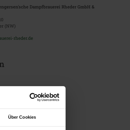
engersen'sche Dampfbrauerei Rheder GmbH &
10
er (NW)
rauerei-rheder.de
n
runk
ntsbock
s
Über Cookies
üb