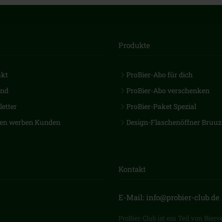
Produkte
akt
ProBier-Abo für dich
and
ProBier-Abo verschenken
etter
ProBier-Paket Spezial
en werben Kunden
Design-Flaschenöffner Bruuz
Kontakt
E-Mail: info@probier-club.de
ProBier-Club ist ein Teil von Bier