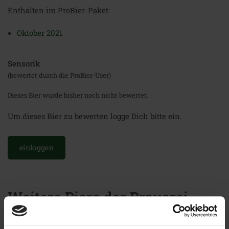
Enthalten im ProBier-Paket:
Oktober 2021
Sensorik
(bewertet durch die ProBier-User)
Dieses Bier wurde bisher noch nicht bewertet.
Um dieses Bier zu bewerten logge Dich bitte ein.
einloggen
Weitere Biere der Brauerei