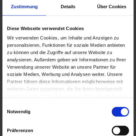
Zustimmung
Details
Über Cookies
Diese Webseite verwendet Cookies
Wir verwenden Cookies, um Inhalte und Anzeigen zu
personalisieren, Funktionen für soziale Medien anbieten
zu können und die Zugriffe auf unsere Website zu
analysieren. Außerdem geben wir Informationen zu Ihrer
Verwendung unserer Website an unsere Partner für
Weitere Biere des Bierstils
soziale Medien, Werbung und Analysen weiter. Unsere
Partner führen diese Informationen möglicherweise mit
Weizen hell
weiteren Daten zusammen, die Sie ihnen bereitgestellt
haben oder die sie im Rahmen Ihrer Nutzung der Dienste
gesammelt haben.
Einwilligungsauswahl
Notwendig
Präferenzen