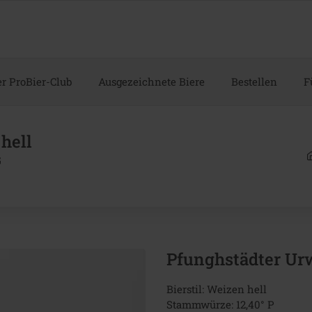
r ProBier-Club
Ausgezeichnete Biere
Bestellen
F
hell
G
Pfunghstädter Urw
Bierstil: Weizen hell
Stammwürze: 12,40° P