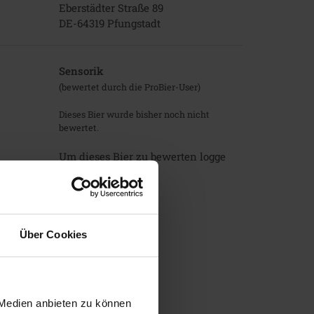
Eberstädter Straße 89
DE-64319 Pfungstadt
Sensorik
(bewertet durch die ProBier-User)
Dieses Bier wurde bisher noch nicht
bewertet.
Um dieses Bier zu bewerten logge
Dich bitte ein.
einloggen
Über Cookies
 Medien anbieten zu können