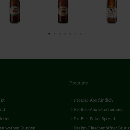
Produkte
akt
ProBier-Abo für dich
and
ProBier-Abo verschenken
etter
ProBier-Paket Spezial
en werben Kunden
Design-Flaschenöffner Bruuz