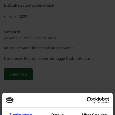
Enthalten im ProBier-Paket:
April 2022
Sensorik
(bewertet durch die ProBier-User)
Dieses Bier wurde bisher noch nicht bewertet.
Um dieses Bier zu bewerten logge Dich bitte ein.
einloggen
Weitere Biere der Brauerei
Zustimmung
Details
Über Cookies