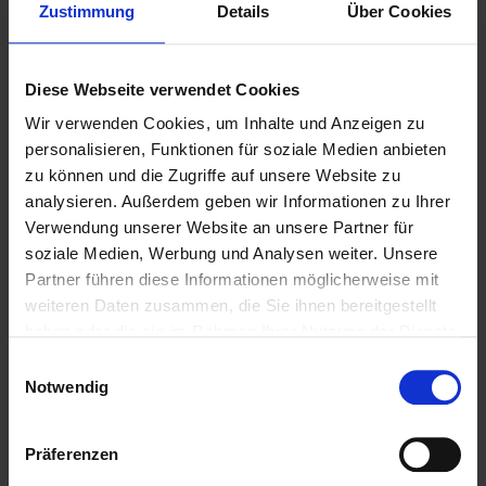
Zustimmung
Details
Über Cookies
Diese Webseite verwendet Cookies
Wir verwenden Cookies, um Inhalte und Anzeigen zu
personalisieren, Funktionen für soziale Medien anbieten
zu können und die Zugriffe auf unsere Website zu
analysieren. Außerdem geben wir Informationen zu Ihrer
Verwendung unserer Website an unsere Partner für
soziale Medien, Werbung und Analysen weiter. Unsere
Weitere Biere des Bierstils
Partner führen diese Informationen möglicherweise mit
Kellerbier (Zwickelbier)
weiteren Daten zusammen, die Sie ihnen bereitgestellt
haben oder die sie im Rahmen Ihrer Nutzung der Dienste
gesammelt haben.
Einwilligungsauswahl
Notwendig
Präferenzen