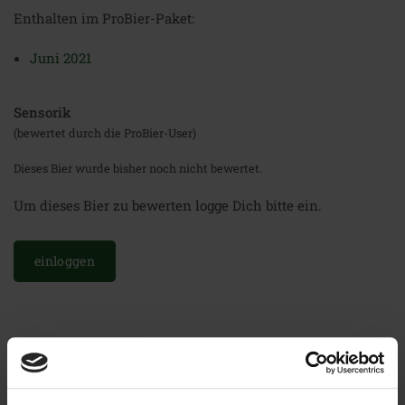
Enthalten im ProBier-Paket:
Juni 2021
Sensorik
(bewertet durch die ProBier-User)
Dieses Bier wurde bisher noch nicht bewertet.
Um dieses Bier zu bewerten logge Dich bitte ein.
einloggen
Weitere Biere der Brauerei