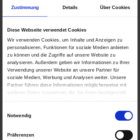
Zustimmung
Details
Über Cookies
Diese Webseite verwendet Cookies
Wir verwenden Cookies, um Inhalte und Anzeigen zu
personalisieren, Funktionen für soziale Medien anbieten
zu können und die Zugriffe auf unsere Website zu
analysieren. Außerdem geben wir Informationen zu Ihrer
Verwendung unserer Website an unsere Partner für
soziale Medien, Werbung und Analysen weiter. Unsere
Weitere Biere des Bierstils
Partner führen diese Informationen möglicherweise mit
weiteren Daten zusammen, die Sie ihnen bereitgestellt
Kellerbier (Zwickelbier)
haben oder die sie im Rahmen Ihrer Nutzung der Dienste
gesammelt haben.
Einwilligungsauswahl
Notwendig
Präferenzen