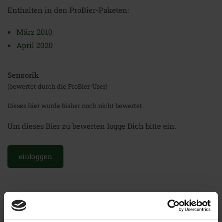
Enthalten in den ProBier-Paketen:
März 2010
April 2020
Sensorik
(bewertet durch die ProBier-User)
Dieses Bier wurde bisher noch nicht bewertet.
Um dieses Bier zu bewerten logge Dich bitte ein.
einloggen
Weitere Biere der Brauerei