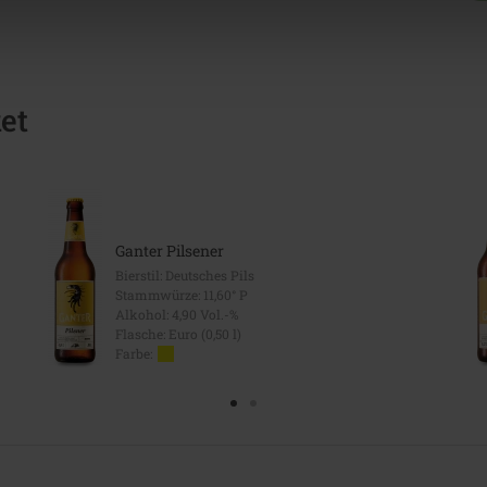
et
Ganter Pilsener
Bierstil: Deutsches Pils
Stammwürze: 11,60° P
Alkohol: 4,90 Vol.-%
Flasche: Euro (0,50 l)
Farbe: