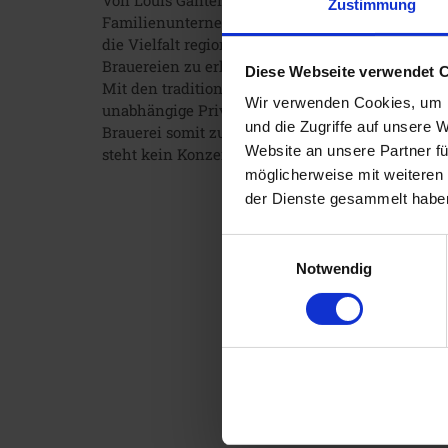
Von Louis Ganter 1865 gegründet, wird die Brauer
Zustimmung
Familienunternehmen geführt. Die Philosophie fuß
die Vielfalt regionaler Bierspezialitäten zu bew
Brauereien zu erhalten.
Diese Webseite verwendet 
Mit den traditionellen Bieren, die liebevoll aus
Wir verwenden Cookies, um I
unabhängige Privatbrauerei auf einem Markt zu be
und die Zugriffe auf unsere 
Brauerei somit zum Erhalt einer unverwechselbar
Website an unsere Partner fü
steht kein Konzern – sondern eine Familie.
möglicherweise mit weiteren
der Dienste gesammelt habe
Einwilligungsauswahl
Notwendig