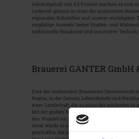
Alkoholgehalt von 5,2 Prozent machen es zum e
Liebevoll gebraut in einer der modernsten Brau
regionalen Rohstoffen und unserer wichtigsten Z
sorgfältige Auswahl bester Hopfen- und Malzsor
traditionelle Braukunst und innovative Technik 
Brauerei GANTER GmbH &
Eine der modernsten Brauereien Deutschlands is
Region, in der Genuss, Lebensfreude und Nachh
einer Landschaft, die zu einer der schönsten in 
Mit der großen Modernisierung, einer Maßnahme
den Wandel zur innovativen Traditionsbrauerei g
Areal wurde so eine Produktionsstätte mit mode
geschaffen, die immer wieder neu erfunden und 