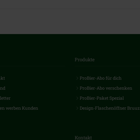
Produkte
akt
ProBier-Abo für dich
and
ProBier-Abo verschenken
etter
ProBier-Paket Spezial
en werben Kunden
Design-Flaschenöffner Bruuz
Kontakt