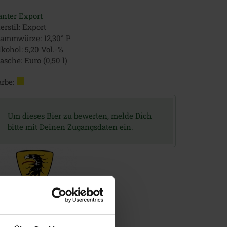
anter Export
erstil: Export
tammwürze: 12,30° P
kohol: 5,20 Vol.-%
asche: Euro (0,50 l)
rbe:
Um dieses Bier zu bewerten, melde Dich
bitte mit Deinen Zugangsdaten ein.