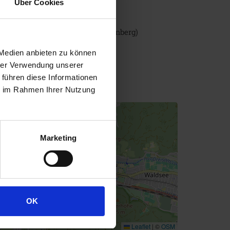
Über Cookies
rauerei GANTER GmbH & Co. KG
chwarzwaldstraße 43
E-79117
Freiburg
(Baden-Württemberg)
+49 (0)761 2185-0
 Medien anbieten zu können
info@ganter.com
hrer Verwendung unserer
 führen diese Informationen
ttps://www.ganter.com
ie im Rahmen Ihrer Nutzung
+
−
Marketing
OK
Leaflet
|
©
OSM