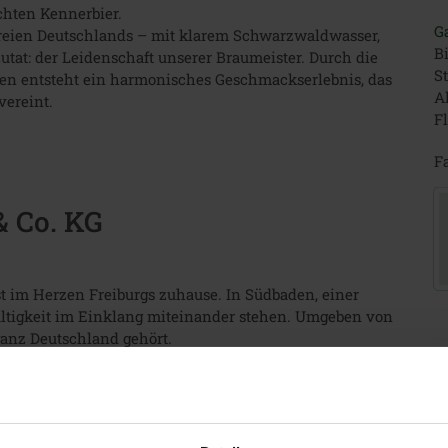
chten Kennerbier.
G
ereien Deutschlands – mit klarem Schwarzwaldwasser,
Bi
utat: der Leidenschaft unserer Braumeister. Durch die
S
ten entsteht ein harmonisches Geschmackserlebnis, das
Al
vereint.
Fl
Fa
 Co. KG
t im Herzen Freiburgs zuhause. In Südbaden, einer
altigkeit im Einklang miteinander stehen. Umgeben von
ganz Deutschland gehört.
 im Namen der Nachhaltigkeit, hat die Brauerei Ganter
eschafft. Auf dem seit 1877 firmeneigenen, historischen
rnsten technischen und logistischen Standards
optimiert wird.