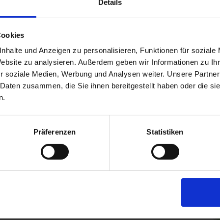
ei bis heute seit mehreren Generationen als
Details
B
t auf den Werten der Freien Brauer, deren Ziel es ist,
S
ahren und die Eigenständigkeit familiengeführter
D
Cookies
 regionalen Rohstoffen gebraut werden, und dem Mut, als
nhalte und Anzeigen zu personalisieren, Funktionen für soziale
stehen, der von Globalisierung geprägt ist, trägt die
Website zu analysieren. Außerdem geben wir Informationen zu I
en Braukultur bei. Denn hinter der Brauerei Ganter
r soziale Medien, Werbung und Analysen weiter. Unsere Partner
h
 Daten zusammen, die Sie ihnen bereitgestellt haben oder die s
n.
Präferenzen
Statistiken