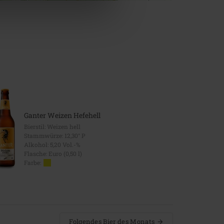
Ganter Weizen Hefehell
G
Bierstil: Weizen hell
B
Stammwürze: 12,30° P
S
Alkohol: 5,20 Vol.-%
A
Flasche: Euro (0,50 l)
F
Farbe:
F
Folgendes Bier des Monats