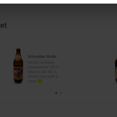
et
Schmelzer Hoibe
Bierstil: Leichtbier
Stammwürze: 7,00° P
Alkohol: 3,50 Vol.-%
Flasche: Euro (0,50 l)
Farbe: