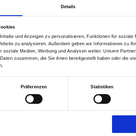
anuar 1892 musste seine Erbin Anna am Amtsgericht Regen
E
te der Gerichtsvollzieher Josef Zwack mit Josef und
Details
R
 ab.
D
nnte die Brauerei total nieder. Nach dem Wiederaufbau
öse wieder aus dem Betrieb aus.
Cookies
itz und wird von Mark Pfeffer in der 5. Generation
nhalte und Anzeigen zu personalisieren, Funktionen für soziale
ch heute noch in der Tradition von Wolfgang und Josef
Website zu analysieren. Außerdem geben wir Informationen zu I
h
ald vertrieben. Zur Spezialität der Brauerei hat sich aber
r soziale Medien, Werbung und Analysen weiter. Unsere Partner
9 zur 100 Jahrfeier nach den überlieferten Vorschriften
 Daten zusammen, die Sie ihnen bereitgestellt haben oder die s
 ist das Dampfbier aus Zwiesel zu einem Begriff
n.
erischen Wald hinaus bekannt gemacht.
Präferenzen
Statistiken