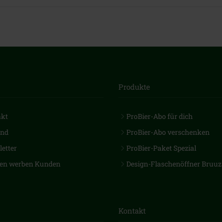
Produkte
akt
ProBier-Abo für dich
and
ProBier-Abo verschenken
etter
ProBier-Paket Spezial
en werben Kunden
Design-Flaschenöffner Bruuz
Kontakt