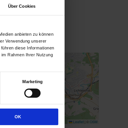
rste Dampfbierbrauerei
Über Cookies
egener Straße 9
E-94227
Zwiesel
(Bayern)
+49 0)99 2284660
info@dampfbier.de
 Medien anbieten zu können
hrer Verwendung unserer
ttps://www.dampfbier.de
 führen diese Informationen
ie im Rahmen Ihrer Nutzung
+
−
Marketing
OK
Leaflet
|
©
OSM