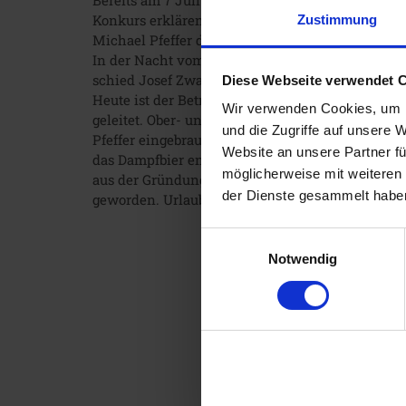
Bereits am 7 Juli 1891 starb Wolfgang. Am 31. J
Konkurs erklären. Noch vor Konkursschluss kauf
Zustimmung
Michael Pfeffer der Witwe das gesamte Anwesen
In der Nacht vom 2. auf den 3. Oktober 1898 bra
schied Josef Zwack im Jahre 1901 gegen eine Abl
Diese Webseite verwendet 
Heute ist der Betrieb immer noch in Familienbes
Wir verwenden Cookies, um I
geleitet. Ober- und untergärige Biere werden au
und die Zugriffe auf unsere 
Pfeffer eingebraut und im mittleren bayrischen W
Website an unsere Partner fü
das Dampfbier entwickelt. Es wurde im Jahre 198
möglicherweise mit weiteren
aus der Gründungszeit wieder eingebraut. Seither
der Dienste gesammelt habe
geworden. Urlauber haben es weit über den Bay
Einwilligungsauswahl
Notwendig