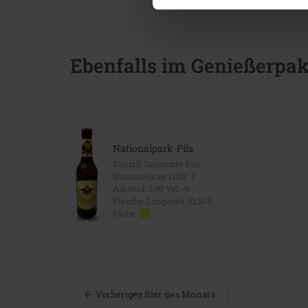
Ebenfalls im Genießerpak
Nationalpark-Pils
Bierstil: Deutsches Pils
Stammwürze: 11,00° P
Alkohol: 5,00 Vol.-%
Flasche: Longneck (0,33 l)
Farbe:
Vorheriges Bier des Monats