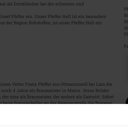
ideal als Durstlöscher bei der schweren und
Pf
Bi
ef Pfeffer ein. Unser Pfeffer Hell ist ein besonders
S
aus der Region Rohstoffen, ist unser Pfeffer Hell ein
Al
Fl
Fa
inem Vetter Franz Pfeffer aus Ottmannszell bei Lam die
b noch 4 Jahre als Braumeister in Mainz. Seine Brüder
der eine als Braumeister, der andere als Gastwirt. Sofort
g beim Sommerkeller an der Regenerstraße die Brauerei
iellen Schwierigkeiten, die nur mit Hilfe von Josefs
ründet. Es war das Jahr 1889.