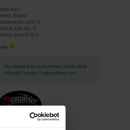
effer Hell
erstil: Helles
tammwürze: 11,00° P
kohol: 4,90 Vol.-%
asche: Euro (0,50 l)
rbe:
Um dieses Bier zu bewerten, melde Dich
bitte mit Deinen Zugangsdaten ein.