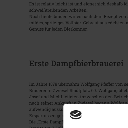
Es ist relativ leicht ist und eignet sich deshalb 
schweißtreibenden Arbeiten.
Noch heute brauen wir es nach dem Rezept von Jos
mildes, spritziges Vollbier. Gebraut aus edelsten 
Genuss für jeden Bierkenner.
Erste Dampfbierbrauerei
Im Jahre 1878 übernahm Wolfgang Pfeffer von se
Brauerei in Zwiesel Stadtplatz 60. Wolfgang blie
Josef und Michl leiteten inzwischen den Betrieb, 
nach seiner Ankunft in Zwiesel begann Wolfgan
aufwendig auszubauen. Dies führte bald zu finanz
Ersparnissen gemeistert werden konnten.
Die „Erste Dampfbierbrauerei Zwiesel“ wurde geg