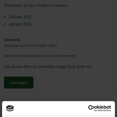
Enthalten in den ProBier-Paketen:
Februar 2021
Januar 2026
Sensorik
(bewertet durch die ProBier-User)
Dieses Bier wurde bisher noch nicht bewertet.
Um dieses Bier zu bewerten logge Dich bitte ein.
einloggen
Weitere Biere der Brauerei