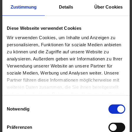
Zustimmung
Details
Über Cookies
Diese Webseite verwendet Cookies
Wir verwenden Cookies, um Inhalte und Anzeigen zu
personalisieren, Funktionen für soziale Medien anbieten
zu können und die Zugriffe auf unsere Website zu
analysieren. Außerdem geben wir Informationen zu Ihrer
Verwendung unserer Website an unsere Partner für
soziale Medien, Werbung und Analysen weiter. Unsere
Weitere Biere des Bierstils
Partner führen diese Informationen möglicherweise mit
weiteren Daten zusammen, die Sie ihnen bereitgestellt
Helles
haben oder die sie im Rahmen Ihrer Nutzung der Dienste
gesammelt haben.
Einwilligungsauswahl
Notwendig
Präferenzen