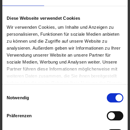
Jetzt Abo abschließen
Diese Webseite verwendet Cookies
Warburger Keller Naturtrüb
Wir verwenden Cookies, um Inhalte und Anzeigen zu
Bierstil: Kellerbier (Zwickelbier)
personalisieren, Funktionen für soziale Medien anbieten
Stammwürze: 11,00° P
zu können und die Zugriffe auf unsere Website zu
Alkohol: 4,80 Vol.-%
analysieren. Außerdem geben wir Informationen zu Ihrer
Flasche: Steinie (0,33 l)
Verwendung unserer Website an unsere Partner für
soziale Medien, Werbung und Analysen weiter. Unsere
Farbe:
Partner führen diese Informationen möglicherweise mit
weiteren Daten zusammen, die Sie ihnen bereitgestellt
haben oder die sie im Rahmen Ihrer Nutzung der Dienste
Um dieses Bier zu bewerten, melde Dich bitte mit
gesammelt haben.
Deinen Zugangsdaten ein.
Einwilligungsauswahl
Notwendig
Präferenzen