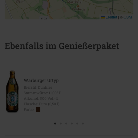
Leaflet
|
©
OSM
Ebenfalls im Genießerpaket
Warburger Urtyp
Bierstil: Dunkles
Stammwürze: 11,00° P
Alkohol: 5,00 Vol.-%
Flasche: Euro (0,50 l)
Farbe: