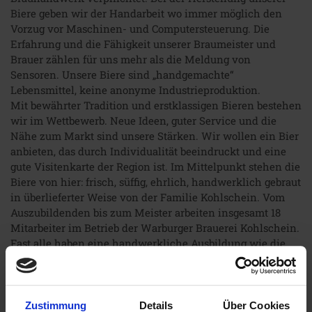
Biere geben wir der Handarbeit wo immer möglich den
Vorzug vor Maschinen- und Computersteuerung. Die
Erfahrung und die Fähigkeit unserer Braumeister und
Brauer zählen für uns mehr als die Meldung von
Sensoren. Unsere Biere sind „handgemachte“
Lebensmittel, keine anonyme Industrieproduktion.
Mit bewährter Tradition und erstklassigen Bieren bestehen
wir im Wettbewerb. Neue Ideen, guter Service und die
Nähe zum Markt sind unsere Stärken. Wir wollen ein Bier
anbieten, das durch Individualität beeindruckt und eine
gute Visitenkarte der Region ist. Im Mittelpunkt stehen die
Biere von hier: frisch, süffig, ehrlich, handwerklich gebraut
in überlieferter Weise von der Familie Kohlschein. Vom
Auszubildenden bis zum Meister arbeiten insgesamt 18
Mitarbeiter im Betrieb der Warburger Brauerei Kohlschein.
Fast alle haben eine handwerkliche Ausbildung wie die
Brauer und Schlosser. Zwei Mitarbeiter sorgen im Büro für
Aufträge und korrekte Bücher und vier Kraftfahrer steuern
unsere Lastwagen und Kühlanhänger durch die Region.
Zustimmung
Details
Über Cookies