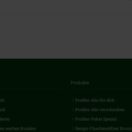
Produkte
akt
ProBier-Abo für dich
and
ProBier-Abo verschenken
etter
ProBier-Paket Spezial
en werben Kunden
Design-Flaschenöffner Bruuz