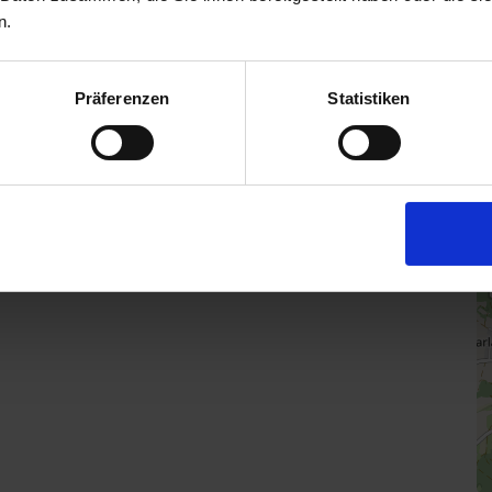
R
n.
H
D
Präferenzen
Statistiken
h