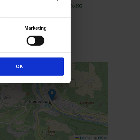
iedenburger Brauhaus GmbH & Co.KG
ammerweg 5
E-93339
Riedenburg
(Bayern)
Marketing
+0049 94 42 99 16 0
info@riedenburger.de
ttps://www.riedenburger.de
OK
+
−
Leaflet
|
©
OSM