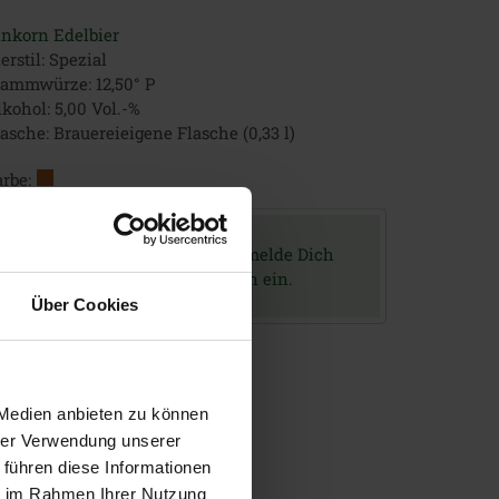
inkorn Edelbier
erstil: Spezial
tammwürze: 12,50° P
kohol: 5,00 Vol.-%
asche: Brauereieigene Flasche (0,33 l)
rbe:
Um dieses Bier zu bewerten, melde Dich
bitte mit Deinen Zugangsdaten ein.
Über Cookies
 Medien anbieten zu können
hrer Verwendung unserer
 führen diese Informationen
ie im Rahmen Ihrer Nutzung