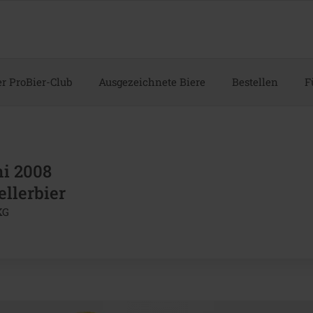
r ProBier-Club
Ausgezeichnete Biere
Bestellen
F
ni 2008
ellerbier
KG