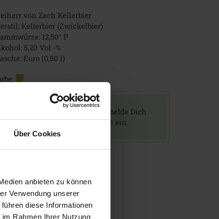
reiherr von Zech Kellerbier
erstil: Kellerbier (Zwickelbier)
tammwürze: 12,50° P
kohol: 5,20 Vol.-%
asche: Euro (0,50 l)
rbe:
Um dieses Bier zu bewerten, melde Dich
bitte mit Deinen Zugangsdaten ein.
Über Cookies
 Medien anbieten zu können
hrer Verwendung unserer
 führen diese Informationen
ie im Rahmen Ihrer Nutzung