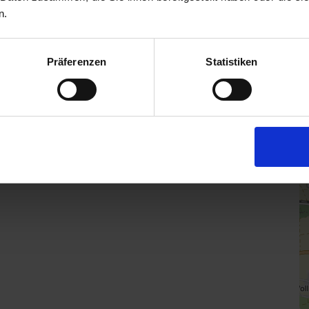
B
n.
H
D
Präferenzen
Statistiken
h