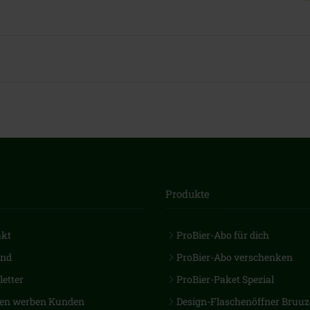
Produkte
akt
ProBier-Abo für dich
and
ProBier-Abo verschenken
etter
ProBier-Paket Spezial
en werben Kunden
Design-Flaschenöffner Bruuz