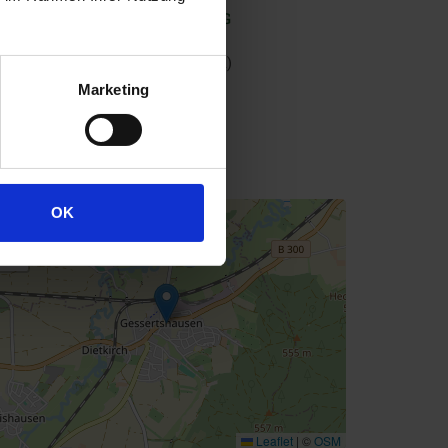
rauerei Schimpfle GmbH & Co KG
auptstraße 16
E-86459
Gessertshausen
(Bayern)
Marketing
+49 (0) 8238-9637-0
service@loeschzwerg.de
ttp://www.brauerei-schimpfle.de
OK
+
−
Leaflet
|
©
OSM