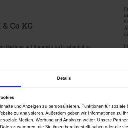
F
Bi
S
 & Co KG
Al
Fl
Fa
nen Gasthaus mit Braurecht im beschaulichen
Wälder. Damals schon braute die Familie Schimpfle mit
itäten. Die Liebe zum Bierbrauen wurde von Generation
 braut die Brauerei Schimpfle die edlen
n von Zech auch heute noch bewahren. Der Reichsfreiherr
 und beliebte Persönlichkeit aus dem 17. Jahrhundert.
Details
esellige Abende in seiner Schlosswirtschaft. Das Freiherr
en Leidenschaft des Freiherrn – dem Wetten. Er wettete
als dieser in seiner Gaststube anbot. Nicht schwer zu
Cookies
über 300 Jahre später wird diese Bierspezialität von der
nhalte und Anzeigen zu personalisieren, Funktionen für soziale
h überlieferter Rezeptur gebraut.
Website zu analysieren. Außerdem geben wir Informationen zu I
r soziale Medien, Werbung und Analysen weiter. Unsere Partner
 Daten zusammen, die Sie ihnen bereitgestellt haben oder die s