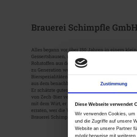
Brauerei Schimpfle GmbH
Alles begann vor über 150 Jahren in einem klei
Gessertshausen, mitten im Naturpark Westliche 
Rohstoffen aus der Region besondere Bierspezial
zu Generation weitergegeben. Seit dem Jahr 2003
Bierspezialitäten, die den Mythos des Freiherr
aus dem benachbarten Deubach war eine bekannte
Zustimmung
Er schätzte gutes Essen und Trinken und liebte g
von Zech-Bier verdanken wir jedoch einer ander
mit dem Wirt, er könne ein besseres Bier brauen, 
Diese Webseite verwendet 
erraten, wer die Wette gewonnen hat. Denn auch 
Wir verwenden Cookies, um I
Brauerei Schimpfle mit erlesenen Rohstoffen nac
und die Zugriffe auf unsere 
Website an unsere Partner fü
möglicherweise mit weiteren