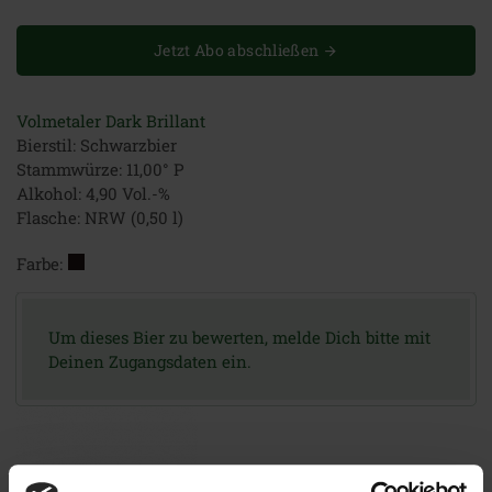
Jetzt Abo abschließen
Volmetaler Dark Brillant
Bierstil: Schwarzbier
Stammwürze: 11,00° P
Alkohol: 4,90 Vol.-%
Flasche: NRW (0,50 l)
Farbe:
Um dieses Bier zu bewerten, melde Dich bitte mit
Deinen Zugangsdaten ein.