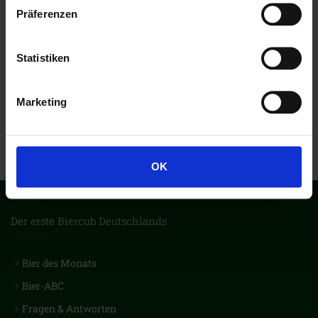
Präferenzen
Leaflet
|
©
OSM
Statistiken
Marketing
Vorheriges Bier des Monats
Folgendes Bier des Monats
OK
Der erste Biercub Deutschlands
Bier des Monats
Bier-ABC
Fragen & Antworten