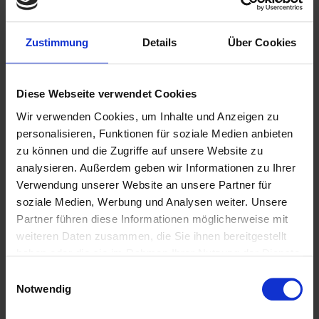
Zustimmung
Details
Über Cookies
Vormann Brauerei
Braugasse 5
Diese Webseite verwendet Cookies
DE-58091
Hagen-Dahl
(Nordrhein-Westfalen)
Wir verwenden Cookies, um Inhalte und Anzeigen zu
+49 0)23 37445
personalisieren, Funktionen für soziale Medien anbieten
vormann-brauerei@t-online.de
zu können und die Zugriffe auf unsere Website zu
analysieren. Außerdem geben wir Informationen zu Ihrer
https://www.vormann-brauerei.de
Verwendung unserer Website an unsere Partner für
soziale Medien, Werbung und Analysen weiter. Unsere
+
Partner führen diese Informationen möglicherweise mit
−
weiteren Daten zusammen, die Sie ihnen bereitgestellt
haben oder die sie im Rahmen Ihrer Nutzung der Dienste
gesammelt haben.
Einwilligungsauswahl
Notwendig