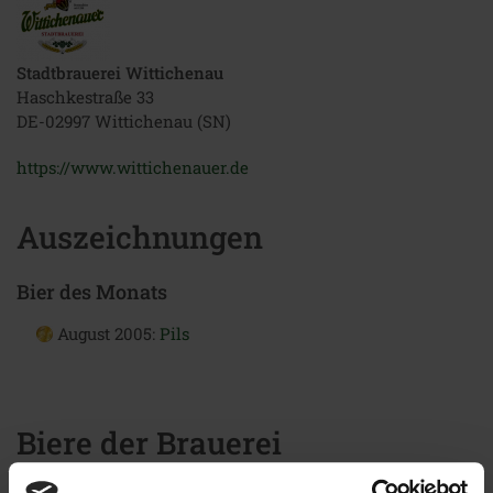
Stadtbrauerei Wittichenau
Haschkestraße 33
DE-02997 Wittichenau (SN)
https://www.wittichenauer.de
Auszeichnungen
Bier des Monats
August 2005:
Pils
Biere der Brauerei
Stadtbrauerei Wittichenau