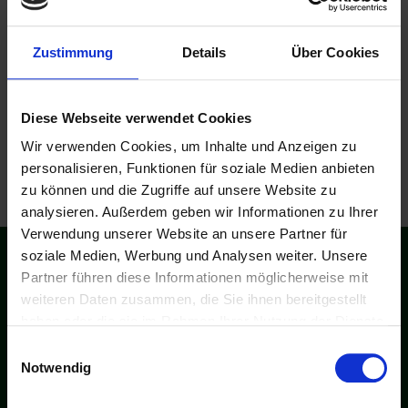
Zustimmung
Details
Über Cookies
Diese Webseite verwendet Cookies
Wir verwenden Cookies, um Inhalte und Anzeigen zu
personalisieren, Funktionen für soziale Medien anbieten
zu können und die Zugriffe auf unsere Website zu
analysieren. Außerdem geben wir Informationen zu Ihrer
Verwendung unserer Website an unsere Partner für
soziale Medien, Werbung und Analysen weiter. Unsere
Der erste Biercub Deutschlands
Partner führen diese Informationen möglicherweise mit
weiteren Daten zusammen, die Sie ihnen bereitgestellt
haben oder die sie im Rahmen Ihrer Nutzung der Dienste
Bier des Monats
gesammelt haben.
Einwilligungsauswahl
Bier-ABC
Notwendig
Fragen & Antworten