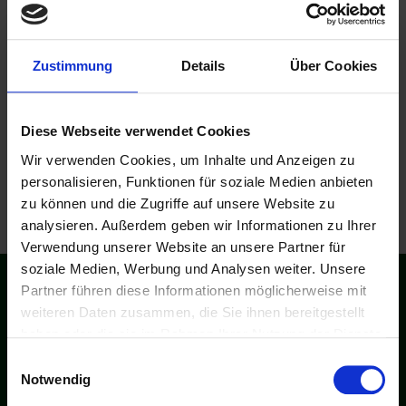
Brauhaus Saalfeld GmbH
Zustimmung
Details
Über Cookies
Diese Webseite verwendet Cookies
Wir verwenden Cookies, um Inhalte und Anzeigen zu
personalisieren, Funktionen für soziale Medien anbieten
zu können und die Zugriffe auf unsere Website zu
analysieren. Außerdem geben wir Informationen zu Ihrer
Verwendung unserer Website an unsere Partner für
soziale Medien, Werbung und Analysen weiter. Unsere
Partner führen diese Informationen möglicherweise mit
Der erste Biercub Deutschlands
weiteren Daten zusammen, die Sie ihnen bereitgestellt
haben oder die sie im Rahmen Ihrer Nutzung der Dienste
gesammelt haben.
Bier des Monats
Einwilligungsauswahl
Notwendig
Bier-ABC