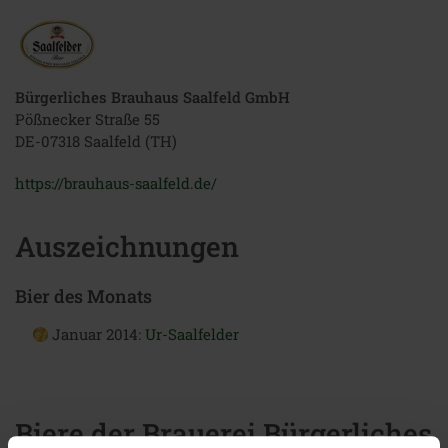
Bürgerliches Brauhaus Saalfeld GmbH
Pößnecker Straße 55
DE-07318 Saalfeld (TH)
https://brauhaus-saalfeld.de/
Auszeichnungen
Bier des Monats
Januar 2014:
Ur-Saalfelder
Biere der Brauerei Bürgerliches