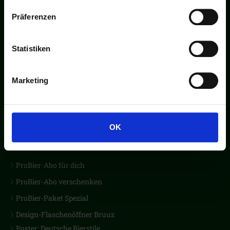
Fragen & Antworten
Präferenzen
Alle Biere der letzten 28 Jahre
Brauereifinder
Statistiken
Kontakt
Versand
Marketing
Newsletter
Kunden werben Kunden
OK
Produkte
ProBier-Abo für dich
ProBier-Abo verschenken
ProBier-Paket Spezial
Design-Flaschenöffner Bruuz
Poster: Deutsche Bierstile