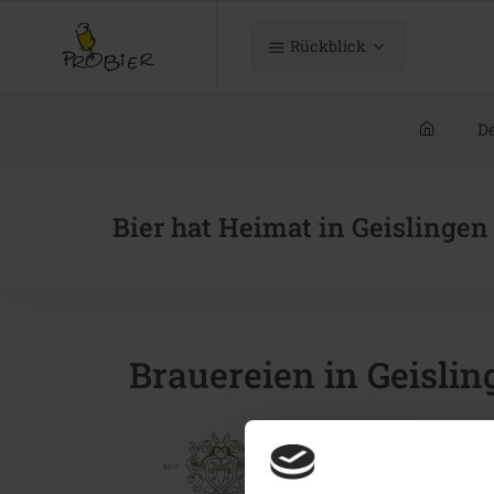
Rückblick
De
Bier hat Heimat in Geislingen
Brauereien in Geislin
Kaiser Braue
Schubartstrasse 24