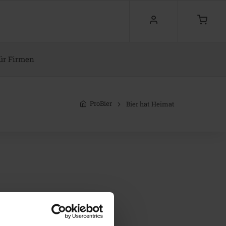
ür Firmen
ProBier
Bier hat Heimat