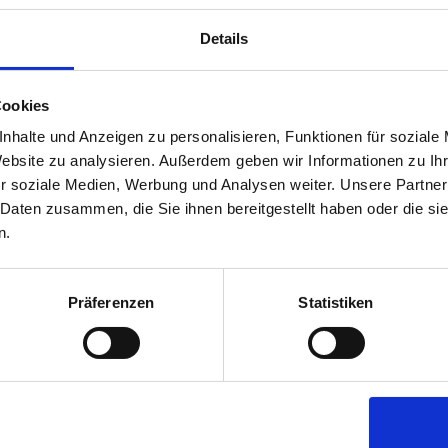
en
Details
3720
ei.de
-brauerei.de
Cookies
nhalte und Anzeigen zu personalisieren, Funktionen für soziale
Website zu analysieren. Außerdem geben wir Informationen zu I
r soziale Medien, Werbung und Analysen weiter. Unsere Partner
 Daten zusammen, die Sie ihnen bereitgestellt haben oder die s
n.
Produkte
Präferenzen
Statistiken
akt
ProBier-Abo für dich
and
ProBier-Abo verschenken
etter
ProBier-Paket Spezial
en werben Kunden
Design-Flaschenöffner Bruuz