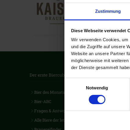
DE-73312 Geisling
Zustimmung
Telefon: +49 7331 9
info@kaiser-brauer
https://www.kaiser
Diese Webseite verwendet 
Wir verwenden Cookies, um I
und die Zugriffe auf unsere 
Website an unsere Partner fü
möglicherweise mit weiteren
der Dienste gesammelt habe
Der erste Biercub Deutschlands
Einwilligungsauswahl
Notwendig
Bier des Monats
Kont
Bier-ABC
Vers
Fragen & Antworten
Newsl
Alle Biere der letzten 28 Jahre
Kund
Brauereifinder