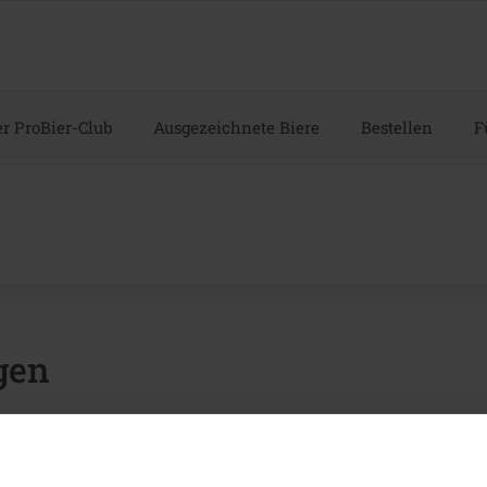
r ProBier-Club
Ausgezeichnete Biere
Bestellen
F
gen
rei GmbH
-26