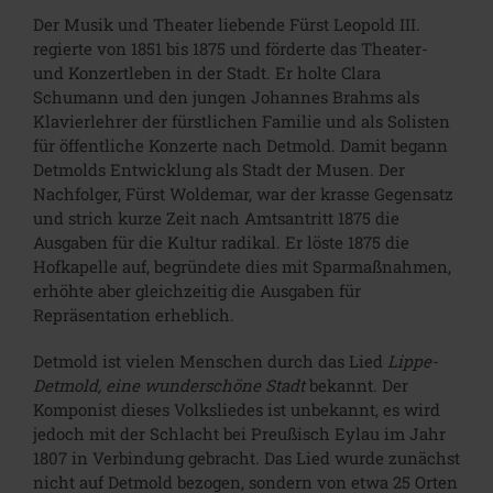
Der Musik und Theater liebende Fürst Leopold III.
regierte von 1851 bis 1875 und förderte das Theater-
und Konzertleben in der Stadt. Er holte Clara
Schumann und den jungen Johannes Brahms als
Klavierlehrer der fürstlichen Familie und als Solisten
für öffentliche Konzerte nach Detmold. Damit begann
Detmolds Entwicklung als Stadt der Musen. Der
Nachfolger, Fürst Woldemar, war der krasse Gegensatz
und strich kurze Zeit nach Amtsantritt 1875 die
Ausgaben für die Kultur radikal. Er löste 1875 die
Hofkapelle auf, begründete dies mit Sparmaßnahmen,
erhöhte aber gleichzeitig die Ausgaben für
Repräsentation erheblich.
Detmold ist vielen Menschen durch das Lied
Lippe-
Detmold, eine wunderschöne Stadt
bekannt. Der
Komponist dieses Volksliedes ist unbekannt, es wird
jedoch mit der Schlacht bei Preußisch Eylau im Jahr
1807 in Verbindung gebracht. Das Lied wurde zunächst
nicht auf Detmold bezogen, sondern von etwa 25 Orten