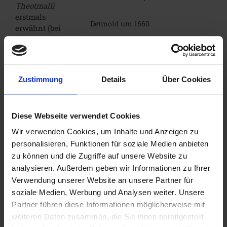
Theotmalli
erstmals
Detmold um 1660
erwähnt (bei
Johannes Piderit
1627 als
Dithmal,
Kupferstich von Detmold um
1670 nach Johann Georg
[8]
Dithmaldt
),
nach
Rudolphi mit Blick auf die
Einhard und
Grotenburg
Zustimmung
Details
Über Cookies
anderen leitet sich
der Name von der
Kupferstich von Detmold um
althochdeutsch-
1664 von Elias und Heinrich van
Diese Webseite verwendet Cookies
altsächsischen
Lennep, Blick von Süden
Bezeichnung einer
Wir verwenden Cookies, um Inhalte und Anzeigen zu
entlang des Knochenbachs hin
Volkgerichtsstätte
zum Hornschen Tor
personalisieren, Funktionen für soziale Medien anbieten
(Thing) ab (
Theot
zu können und die Zugriffe auf unsere Website zu
für das
Volk;
mahal
analysieren. Außerdem geben wir Informationen zu Ihrer
für
Gericht, Gerichtsstätte
), deren Ursprung vermutlich
Verwendung unserer Website an unsere Partner für
[9]
bis zurück in die Römerzeit reicht.
In diesem Jahre
soziale Medien, Werbung und Analysen weiter. Unsere
soll hier Karl der Große in den Sachsenkriegen von
Partner führen diese Informationen möglicherweise mit
den Sachsen geschlagen worden sein.Ab 1005 wurde
es in Altsachsen
Tietmelli-
oder
Theotmalli-Gau
weiteren Daten zusammen, die Sie ihnen bereitgestellt