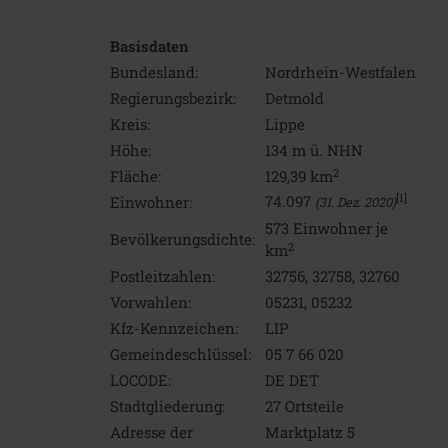
Basisdaten
Bundesland:
Nordrhein-Westfalen
Regierungsbezirk:
Detmold
Kreis:
Lippe
Höhe:
134 m ü. NHN
2
Fläche:
129,39 km
[1]
74.097
Einwohner:
(31. Dez. 2020)
573 Einwohner je
Bevölkerungsdichte:
2
km
Postleitzahlen:
32756, 32758, 32760
Vorwahlen:
05231, 05232
Kfz-Kennzeichen:
LIP
Gemeindeschlüssel:
05 7 66 020
LOCODE:
DE DET
Stadtgliederung:
27 Ortsteile
Adresse der
Marktplatz 5