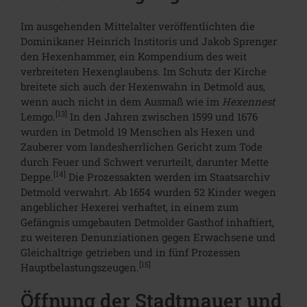
Im ausgehenden Mittelalter veröffentlichten die
Dominikaner Heinrich Institoris und Jakob Sprenger
den Hexenhammer, ein Kompendium des weit
verbreiteten Hexenglaubens. Im Schutz der Kirche
breitete sich auch der Hexenwahn in Detmold aus,
wenn auch nicht in dem Ausmaß wie im
Hexennest
[13]
Lemgo.
In den Jahren zwischen 1599 und 1676
wurden in Detmold 19 Menschen als Hexen und
Zauberer vom landesherrlichen Gericht zum Tode
durch Feuer und Schwert verurteilt, darunter Mette
[14]
Deppe.
Die Prozessakten werden im Staatsarchiv
Detmold verwahrt. Ab 1654 wurden 52 Kinder wegen
angeblicher Hexerei verhaftet, in einem zum
Gefängnis umgebauten Detmolder Gasthof inhaftiert,
zu weiteren Denunziationen gegen Erwachsene und
Gleichaltrige getrieben und in fünf Prozessen
[15]
Hauptbelastungszeugen.
Öffnung der Stadtmauer und