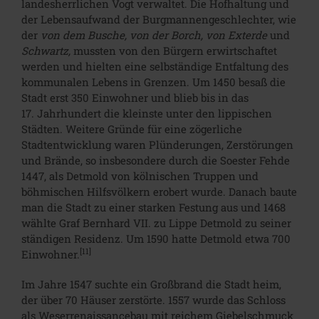
landesherrlichen Vogt verwaltet. Die Hofhaltung und
der Lebensaufwand der Burgmannengeschlechter, wie
der
von dem Busche, von der Borch, von Exterde
und
Schwartz,
mussten von den Bürgern erwirtschaftet
werden und hielten eine selbständige Entfaltung des
kommunalen Lebens in Grenzen. Um 1450 besaß die
Stadt erst 350 Einwohner und blieb bis in das
17. Jahrhundert die kleinste unter den lippischen
Städten. Weitere Gründe für eine zögerliche
Stadtentwicklung waren Plünderungen, Zerstörungen
und Brände, so insbesondere durch die Soester Fehde
1447, als Detmold von kölnischen Truppen und
böhmischen Hilfsvölkern erobert wurde. Danach baute
man die Stadt zu einer starken Festung aus und 1468
wählte Graf Bernhard VII. zu Lippe Detmold zu seiner
ständigen Residenz. Um 1590 hatte Detmold etwa 700
[11]
Einwohner.
Im Jahre 1547 suchte ein Großbrand die Stadt heim,
der über 70 Häuser zerstörte. 1557 wurde das Schloss
als Weserrenaissancebau mit reichem Giebelschmuck