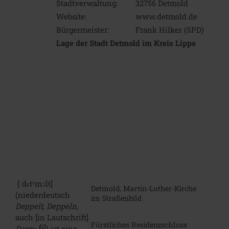
Stadtverwaltung:
32756 Detmold
Website:
www.detmold.de
Bürgermeister:
Frank Hilker (SPD)
Lage der Stadt Detmold im Kreis Lippe
[
ˈdɛtʰmɔlt
]
Detmold, Martin-Luther-Kirche
(niederdeutsch
im Straßenbild
Deppelt, Deppeln,
auch [in Lautschrift]
Fürstliches Residenzschloss
[2]
Deppəl
) ist eine