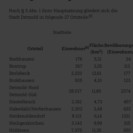
Nach § 3 Abs. 1 ihrer Hauptsatzung gliedert sich die
[5]
Stadt Detmold in folgende 27 Ortsteile:
Stadtteile
Fläche
Bevölkerungs
[6]
Ortsteil
Einwohner
2
(km
)
(Einwohne
Barkhausen
178
5,31
34
Bentrup
367
3,25
113
Berlebeck
2.233
12,61
177
Brokhausen
505
4,10
123
Detmold-Nord
28.017
11,80
2374
Detmold-Süd
Diestelbruch
2.162
4,73
457
Hakedahl/Herberhausen
2.202
3,48
633
Heidenoldendorf
8.113
6,14
1321
Heiligenkirchen
3.143
9,99
315
Hiddesen
7.375
11,35
650