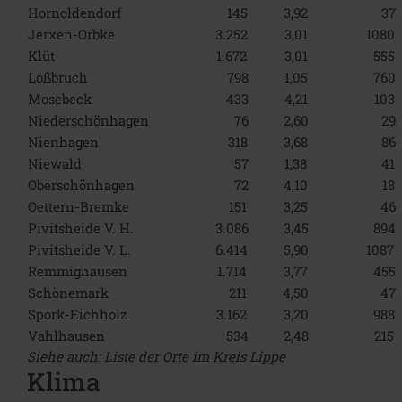
Hornoldendorf
145
3,92
37
Jerxen-Orbke
3.252
3,01
1080
Klüt
1.672
3,01
555
Loßbruch
798
1,05
760
Mosebeck
433
4,21
103
Niederschönhagen
76
2,60
29
Nienhagen
318
3,68
86
Niewald
57
1,38
41
Oberschönhagen
72
4,10
18
Oettern-Bremke
151
3,25
46
Pivitsheide V. H.
3.086
3,45
894
Pivitsheide V. L.
6.414
5,90
1087
Remmighausen
1.714
3,77
455
Schönemark
211
4,50
47
Spork-Eichholz
3.162
3,20
988
Vahlhausen
534
2,48
215
Siehe auch
: Liste der Orte im Kreis Lippe
Klima