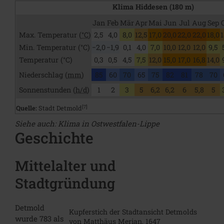
Klima Hiddesen (180 m)
Jan
Feb
Mär
Apr
Mai
Jun
Jul
Aug
Sep
Max. Temperatur (
°C
)
2,5
4,0
8,0
12,5
17,0
20,0
22,0
22,0
18,0
1
Min. Temperatur (°C)
−2,0
−1,9
0,1
4,0
7,0
10,0
12,0
12,0
9,5
Temperatur (°C)
0,3
0,5
4,5
7,5
12,0
15,0
17,0
16,8
14,0
Niederschlag (
mm
)
85
60
70
65
75
82
81
78
70
Sonnenstunden (
h/d
)
1
2
3
5
6,2
6,2
6
5,8
5
[7]
Quelle:
Stadt Detmold
Siehe auch
: Klima in Ostwestfalen-Lippe
Geschichte
Mittelalter und
Stadtgründung
Detmold
Kupferstich der Stadtansicht Detmolds
wurde 783 als
von Matthäus Merian, 1647