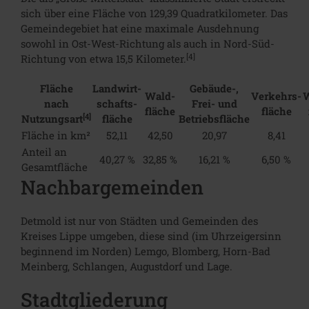
sich über eine Fläche von 129,39 Quadratkilometer. Das
Gemeindegebiet hat eine maximale Ausdehnung
sowohl in Ost-West-Richtung als auch in Nord-Süd-
[4]
Richtung von etwa 15,5 Kilometer.
Fläche
Landwirt-
Gebäude-,
Wald-
Verkehrs-
W
nach
schafts-
Frei- und
fläche
fläche
[4]
Nutzungsart
fläche
Betriebsfläche
Fläche in km²
52,11
42,50
20,97
8,41
Anteil an
40,27 %
32,85 %
16,21 %
6,50 %
Gesamtfläche
Nachbargemeinden
Detmold ist nur von Städten und Gemeinden des
Kreises Lippe umgeben, diese sind (im Uhrzeigersinn
beginnend im Norden) Lemgo, Blomberg, Horn-Bad
Meinberg, Schlangen, Augustdorf und Lage.
Stadtgliederung