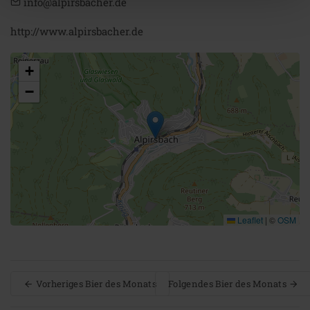
info@alpirsbacher.de
http://www.alpirsbacher.de
+
−
Leaflet
|
©
OSM
Vorheriges Bier des Monats
Folgendes Bier des Monats