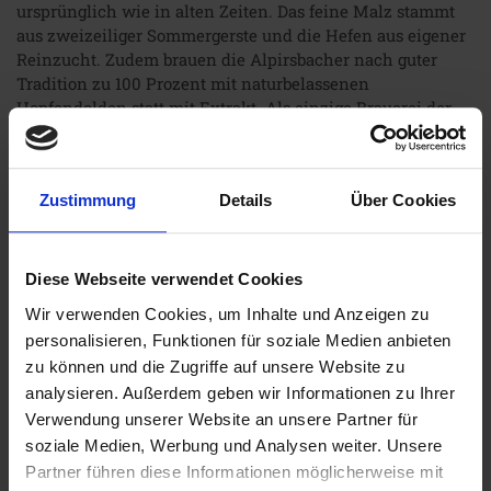
ursprünglich wie in alten Zeiten. Das feine Malz stammt
aus zweizeiliger Sommergerste und die Hefen aus eigener
Reinzucht. Zudem brauen die Alpirsbacher nach guter
Tradition zu 100 Prozent mit naturbelassenen
Hopfendolden statt mit Extrakt. Als einzige Brauerei der
Welt verfügt die Alpirsbacher Klosterbrauerei über eine
Technik, mit der natur belassener Aromahopfen
automatisiert verarbeitet wird. Ein Unterschied, den man
Zustimmung
Details
Über Cookies
ebenso schmeckt wie die lange Lagerdauer von
mindestens fünf Wochen. Und was so ausgezeichnet
schmeckt, ist eben auch so manche Auszeichnung wert.
Diese Webseite verwendet Cookies
Wir verwenden Cookies, um Inhalte und Anzeigen zu
Jetzt Abo abschließen
personalisieren, Funktionen für soziale Medien anbieten
zu können und die Zugriffe auf unsere Website zu
Weizen Kristall
analysieren. Außerdem geben wir Informationen zu Ihrer
Bierstil: Kristallweizen
Verwendung unserer Website an unsere Partner für
Stammwürze: 12,00° P
soziale Medien, Werbung und Analysen weiter. Unsere
Alkohol: 5,50 Vol.-%
Partner führen diese Informationen möglicherweise mit
Flasche: NRW (0,50 l)