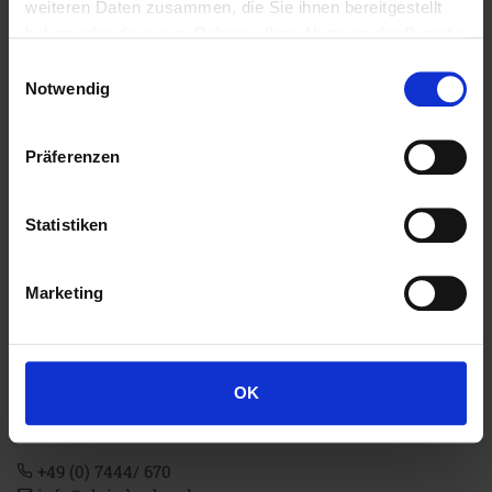
weiteren Daten zusammen, die Sie ihnen bereitgestellt
haben oder die sie im Rahmen Ihrer Nutzung der Dienste
Farbe:
gesammelt haben.
Einwilligungsauswahl
Notwendig
Um dieses Bier zu bewerten, melde Dich bitte mit
Deinen Zugangsdaten ein.
Präferenzen
Statistiken
Marketing
Alpirsbacher Klosterbräu Glauner GmbH & Co. KG
OK
Marktplatz 1
DE-72275
Alpirsbach
(Baden-Württemberg)
+49 (0) 7444/ 670