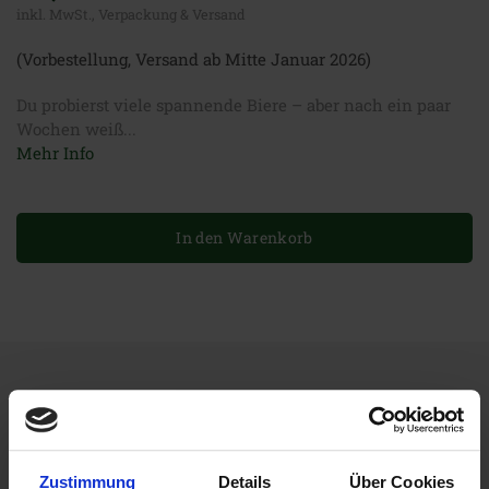
inkl. MwSt., Verpackung & Versand
(Vorbestellung, Versand ab Mitte Januar 2026)
Du probierst viele spannende Biere – aber nach ein paar
Wochen weiß...
Mehr Info
In den Warenkorb
Produktbeschreibung
Du probierst viele spannende Biere – aber nach ein paar
Wochen weißt du nicht mehr genau, welches davon dieses
Zustimmung
Details
Über Cookies