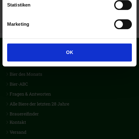
Statistiken
Inhalt: 60 Seiten
Marketing
OK
Der erste Biercub Deutschlands
Bier des Monats
Bier-ABC
Fragen & Antworten
Alle Biere der letzten 28 Jahre
Brauereifinder
Kontakt
Versand